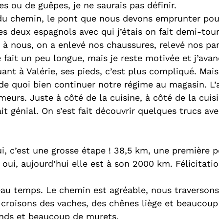
s ou de guêpes, je ne saurais pas définir.
n du chemin, le pont que nous devons emprunter pou
es deux espagnols avec qui j’étais on fait demi-tou
t à nous, on a enlevé nos chaussures, relevé nos pa
e fait un peu longue, mais je reste motivée et j’ava
ant à Valérie, ses pieds, c’est plus compliqué. Mai
 de quoi bien continuer notre régime au magasin. L’
meurs. Juste à côté de la cuisine, à côté de la cuis
it génial. On s’est fait découvrir quelques trucs ave
ui, c’est une grosse étape ! 38,5 km, une première 
 oui, aujourd’hui elle est à son 2000 km. Félicitatio
au temps. Le chemin est agréable, nous traversons
croisons des vaches, des chênes liège et beaucoup 
onds et beaucoup de murets.