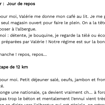
r :  Jour de repos
 pour moi, Valérie me donne mon café au lit. Je me p
e seul magasin ouvert pour faire le plein. On a la tê
oser à l’albergue.
oi : détente, je bouquine, je regarde la télé ou éco
 préparées par Valérie ! Notre régime est sur la bon
imanche ! repos, repos…
Etape de 12 km
 pour moi. Petit déjeuner salé, oeufs, jambon et fr
té.
 longe une nationale, ça devient vraiment ch… à for
 pas trop le béton et mentalement l’ennui vient trè
on se dirige vers l'albergue qui est géniale, on retro