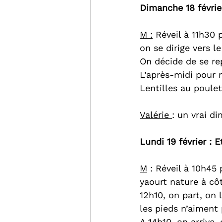
Dimanche 18 févrie
M :
 Réveil à 11h30
on se dirige vers l
On décide de se rep
L’après-midi pour m
Lentilles au poulet
Valérie 
: un vrai d
Lundi 19 février : 
M
 : Réveil à 10h45
yaourt nature à cô
12h10, on part, on
les pieds n’aiment
A 14h10, on arrive, 