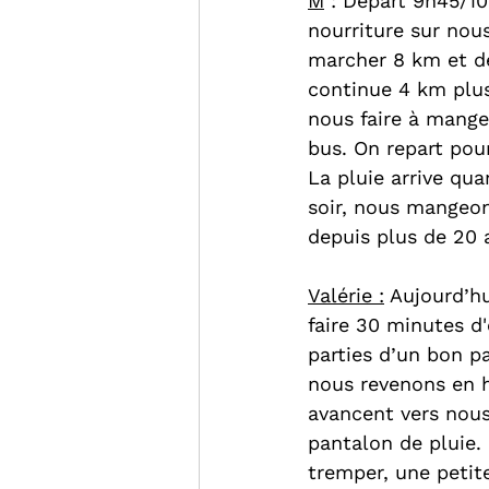
M
 : Départ 9h45/10
nourriture sur nous
marcher 8 km et de
continue 4 km plus 
nous faire à mange
bus. On repart pour
La pluie arrive qua
soir, nous mangeon
depuis plus de 20 
Valérie :
 Aujourd’hu
faire 30 minutes d
parties d’un bon p
nous revenons en hi
avancent vers nou
pantalon de pluie. 
tremper, une petite