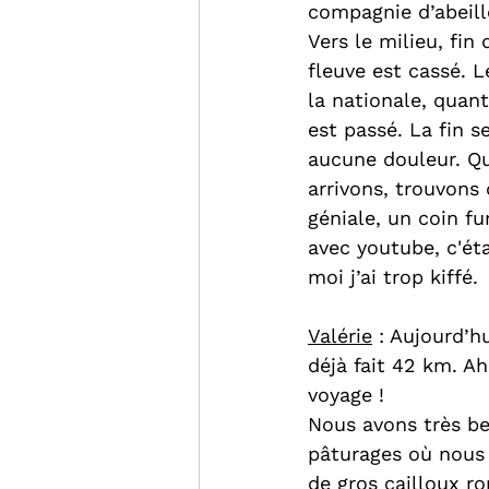
compagnie d’abeille
Vers le milieu, fi
fleuve est cassé. L
la nationale, quan
est passé. La fin s
aucune douleur. Qu
arrivons, trouvons
géniale, un coin fu
avec youtube, c'éta
moi j’ai trop kiffé.
Valérie
 : Aujourd’h
déjà fait 42 km. Ah
voyage !
Nous avons très be
pâturages où nous 
de gros cailloux r