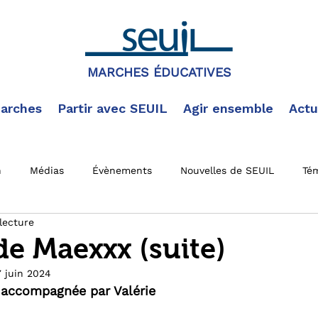
MARCHES ÉDUCATIVES
arches
Partir avec SEUIL
Agir ensemble
Actu
n
Médias
Évènements
Nouvelles de SEUIL
Té
lecture
 actus
Documentation SEUIL
Marche en cours
Mar
e Maexxx (suite)
7 juin 2024
accompagnée par Valérie