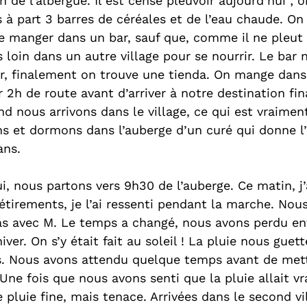
h de l’albergue. Il est censé pleuvoir aujourd’hui ; o
 à part 3 barres de céréales et de l’eau chaude. On
 manger dans un bar, sauf que, comme il ne pleut 
loin dans un autre village pour se nourrir. Le bar 
r, finalement on trouve une tienda. On mange dans 
 2h de route avant d’arriver à notre destination fin
nd nous arrivons dans le village, ce qui est vraiment
s et dormons dans l’auberge d’un curé qui donne l’
ans.
i, nous partons vers 9h30 de l’auberge. Ce matin, j’a
'étirements, je l’ai ressenti pendant la marche. No
as avec M. Le temps a changé, nous avons perdu entr
ver. On s’y était fait au soleil ! La pluie nous guett
s. Nous avons attendu quelque temps avant de mett
Une fois que nous avons senti que la pluie allait v
 pluie fine, mais tenace. Arrivées dans le second vi