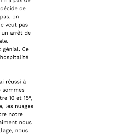
n n’a pas de 
 décide de 
pas, on 
ne veut pas 
un arrêt de 
ale.
 génial. Ce 
hospitalité 
i réussi à 
us sommes 
e 10 et 15°, 
e, les nuages 
re notre 
raiment nous 
llage, nous 