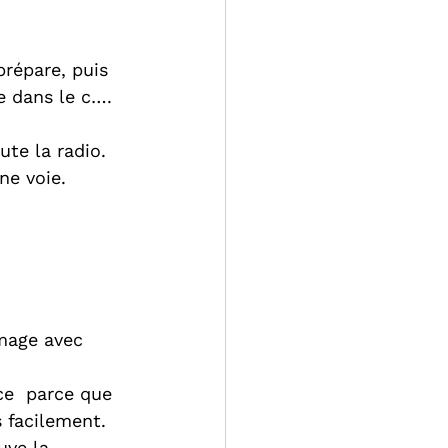
répare, puis 
te dans le c…. 
ute la radio.
ne voie.
omage avec 
ce  parce que 
s facilement.
uve la 