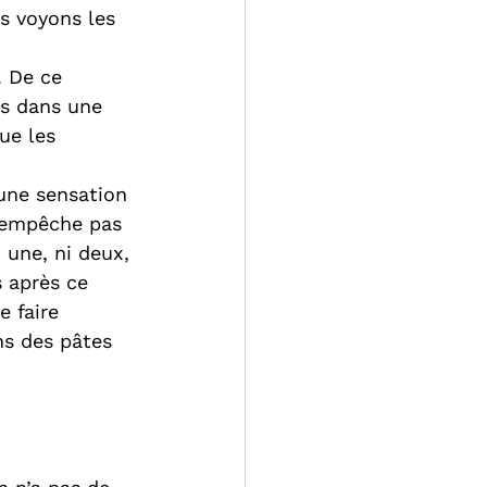
us voyons les 
. De ce 
ns dans une 
ue les 
 une sensation 
s empêche pas 
 une, ni deux, 
 après ce 
e faire 
s des pâtes 