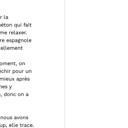
r la 
éton qui fait 
 me relaxer. 
re espagnole 
 tellement 
moment, on 
échir pour un 
 mieux après 
nes y 
e, donc on a 
 nous avons 
p, elle trace. 