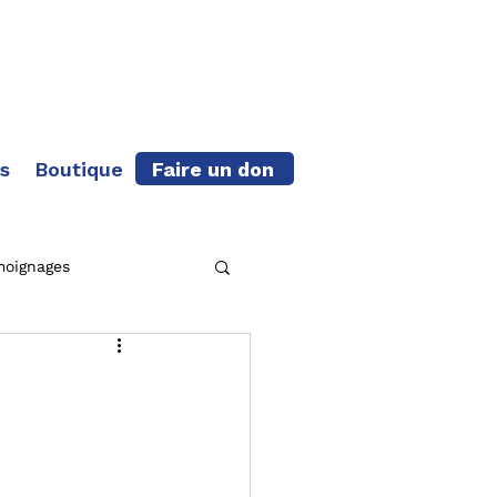
Faire un don
s
Boutique
moignages
che terminée