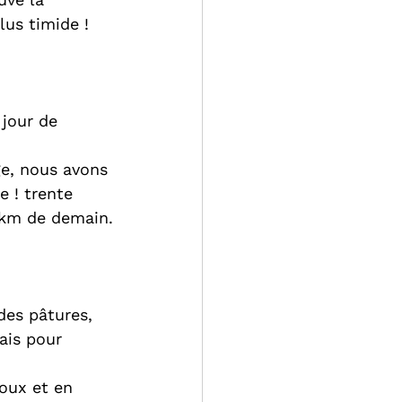
lus timide ! 
jour de 
ge, nous avons 
 ! trente 
5 km de demain.
des pâtures, 
ais pour 
loux et en 