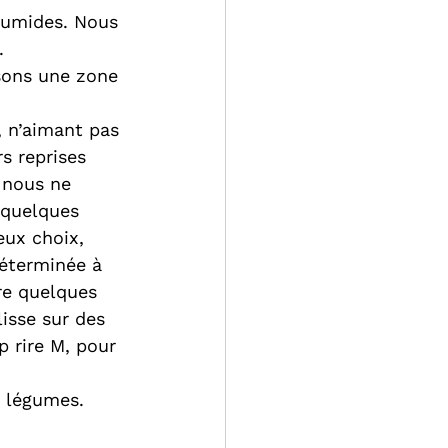
humides. Nous 
.
sons une zone 
 n’aimant pas 
s reprises 
 nous ne 
 quelques 
eux choix, 
déterminée à 
ore quelques 
lisse sur des 
p rire M, pour 
t légumes.