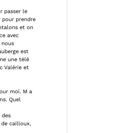
r passer le 
r pour prendre 
ntalons et on 
nce avec 
s nous 
auberge est 
ine une télé 
c Valérie et 
pour moi. M a 
ns. Quel 
 des 
de cailloux, 