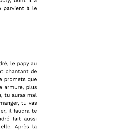
oly, dont il a 
parvient à le 
ré, le papy au 
nt chantant de 
te promets que 
e armure, plus 
, tu auras mal 
 manger, tu vas 
, il faudra te 
ré fait aussi 
lle. Après la 