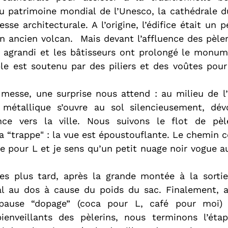
 au patrimoine mondial de l’Unesco, la cathédrale d
sse architecturale. A l’origine, l’édifice était un pe
n ancien volcan.  Mais devant l’affluence des pèle
té agrandi et les bâtisseurs ont prolongé le monum
le est soutenu par des piliers et des voûtes pour
 messe, une surprise nous attend : au milieu de l’a
 métallique s’ouvre au sol silencieusement, dévo
ance vers la ville. Nous suivons le flot de pèl
a “trappe" : la vue est époustouflante. Le chemin
te pour L et je sens qu’un petit nuage noir vogue a
es plus tard, après la grande montée à la sortie
al au dos à cause du poids du sac. Finalement, a
pause “dopage” (coca pour L, café pour moi) 
enveillants des pèlerins, nous terminons l’éta