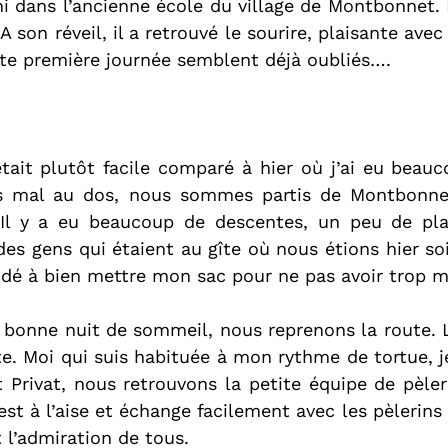
i dans l’ancienne école du village de Montbonnet. L
 A son réveil, il a retrouvé le sourire, plaisante avec 
tte première journée semblent déjà oubliés….
’était plutôt facile comparé à hier où j’ai eu beau
rès mal au dos, nous sommes partis de Montbonnet
r. Il y a eu beaucoup de descentes, un peu de pla
s gens qui étaient au gîte où nous étions hier soir.
aidé à bien mettre mon sac pour ne pas avoir trop m
e bonne nuit de sommeil, nous reprenons la route. L
te. Moi qui suis habituée à mon rythme de tortue, je
t Privat, nous retrouvons la petite équipe de pèler
 est à l’aise et échange facilement avec les pèlerins q
t l’admiration de tous.