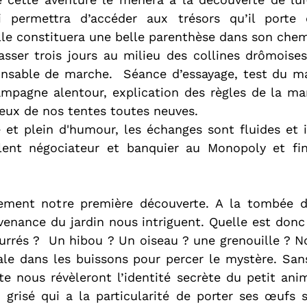
ui permettra d’accéder aux trésors qu’il porte 
elle constituera une belle parenthèse dans son chem
sser trois jours au milieu des collines drômoises
onsable de marche.  Séance d’essayage, test du mat
ampagne alentour, explication des règles de la ma
eux de nos tentes toutes neuves.
e et plein d'humour, les échanges sont fluides et in
lent négociateur et banquier au Monopoly et fin
ement notre première découverte. A la tombée de
venance du jardin nous intriguent. Quelle est donc 
urrés ?  Un hibou ? Un oiseau ? une grenouille ? N
ale dans les buissons pour percer le mystère. Sans
te nous révèleront l’identité secrète du petit animal
d grisé qui a la particularité de porter ses œufs 