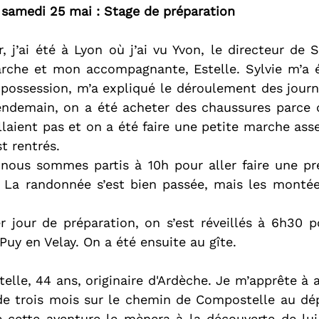
samedi 25 mai : Stage de préparation
, j’ai été à Lyon où j’ai vu Yvon, le directeur de Seu
rche et mon accompagnante, Estelle. Sylvie m’a é
a possession, m’a expliqué le déroulement des journ
lendemain, on a été acheter des chaussures parce q
llaient pas et on a été faire une petite marche asse
st rentrés.
nous sommes partis à 10h pour aller faire une pré
 La randonnée s’est bien passée, mais les montées
 jour de préparation, on s’est réveillés à 6h30 po
 Puy en Velay. On a été ensuite au gîte.
stelle, 44 ans, originaire d'Ardèche. Je m’apprête à
e trois mois sur le chemin de Compostelle au dép
ue cette aventure le mènera à la découverte de lu