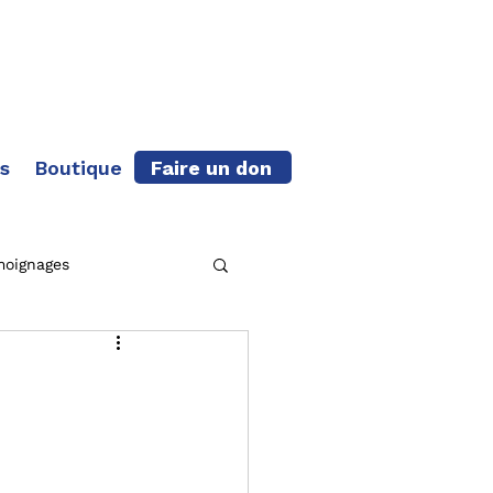
Faire un don
s
Boutique
moignages
che terminée