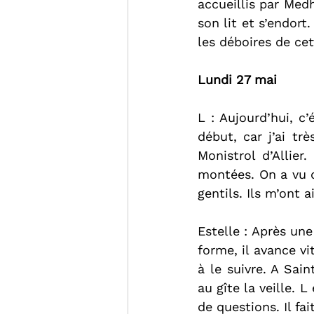
accueillis par Medh
son lit et s’endort.
les déboires de ce
Lundi 27 mai
L : Aujourd’hui, c
début, car j’ai t
Monistrol d’Allie
montées. On a vu de
gentils. Ils m’ont 
Estelle : Après un
forme, il avance vi
à le suivre. A Sain
au gîte la veille. L
de questions. Il fai