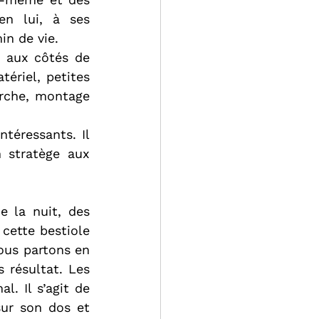
en lui, à ses 
in de vie.
 aux côtés de 
ériel, petites 
rche, montage 
téressants. Il 
 stratège aux 
 la nuit, des 
cette bestiole 
ous partons en 
 résultat. Les 
. Il s’agit de 
sur son dos et 