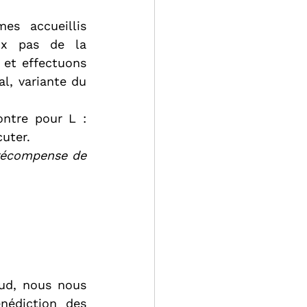
s accueillis 
ux pas de la 
 et effectuons 
l, variante du 
ntre pour L : 
cuter.
 récompense de 
ud, nous nous 
nédiction des 