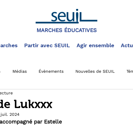
MARCHES ÉDUCATIVES
arches
Partir avec SEUIL
Agir ensemble
Actu
n
Médias
Évènements
Nouvelles de SEUIL
Té
ecture
 actus
Documentation SEUIL
Marche en cours
Mar
de Lukxxx
 juil. 2024
accompagné par Estelle