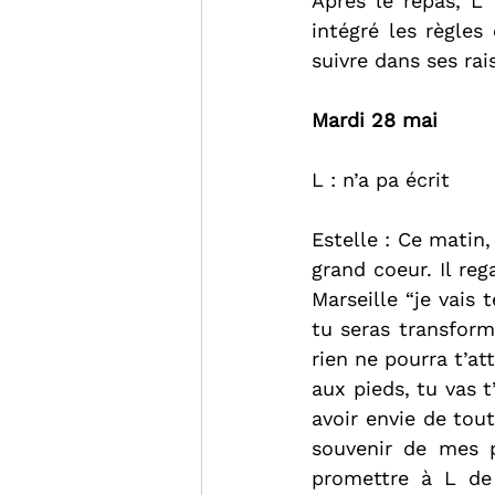
Après le repas, L 
intégré les règles
suivre dans ses ra
Mardi 28 mai
L : n’a pa écrit
Estelle : Ce matin,
grand coeur. Il reg
Marseille “je vais 
tu seras transform
rien ne pourra t’at
aux pieds, tu vas t
avoir envie de tout
souvenir de mes p
promettre à L de 