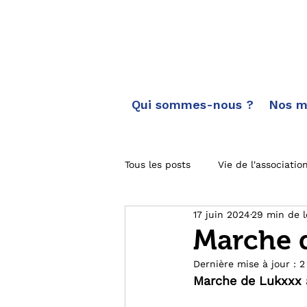
Qui sommes-nous ?
Nos m
Tous les posts
Vie de l'associatio
17 juin 2024
29 min de l
Carnet de route
Toutes les
Marche 
Dernière mise à jour :
2
Actus des marches
Marche de Lukxxx 