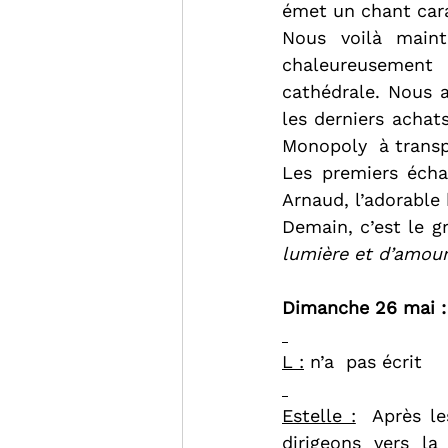
émet un chant cara
Nous voilà maint
chaleureusement 
cathédrale. Nous ar
les derniers achat
Monopoly  à transp
Les premiers écha
Arnaud, l’adorable 
Demain, c’est le gr
lumière et d’amour
Dimanche 26 mai :
L :
 n’a  pas écrit
Estelle :
  Après le
dirigeons vers la