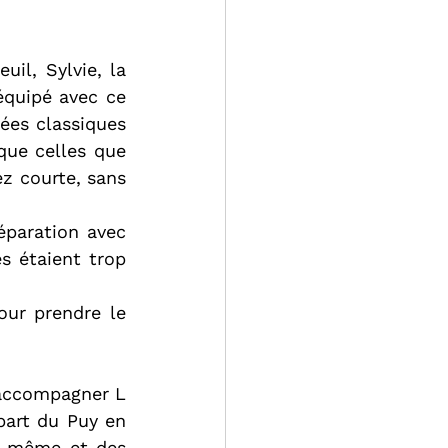
il, Sylvie, la 
quipé avec ce 
ées classiques 
ue celles que 
z courte, sans 
paration avec 
 étaient trop 
ur prendre le 
 accompagner L 
art du Puy en 
i-même et des 