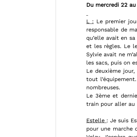
Du mercredi 22 au 
L :
 Le premier jour
responsable de ma
qu’elle avait en s
et les règles. Le 
Sylvie avait ne m’a
les sacs, puis on e
Le deuxième jour, 
tout l’équipement.
nombreuses.
Le 3ème et dernier
train pour aller au
Estelle 
: Je suis E
pour une marche d
Velay. J’espère q