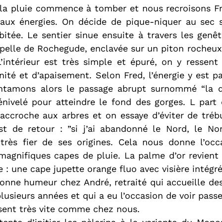
la pluie commence à tomber et nous recroisons Fre
 aux énergies. On décide de pique-niquer au sec s
itée. Le sentier sinue ensuite à travers les genêts
apelle de Rochegude, enclavée sur un piton rocheux
 L’intérieur est très simple et épuré, on y ressent
ité et d’apaisement. Selon Fred, l’énergie y est pa
ntamons alors le passage abrupt surnommé “la d
ivelé pour atteindre le fond des gorges. L part e
’accroche aux arbres et on essaye d’éviter de tréb
est de retour : ”si j’ai abandonné le Nord, le No
très fier de ses origines. Cela nous donne l’occ
agnifiques capes de pluie. La palme d’or revient à
 : une cape jupette orange fluo avec visière intégré
onne humeur chez André, retraité qui accueille des
lusieurs années et qui a eu l’occasion de voir pass
 sent très vite comme chez nous.