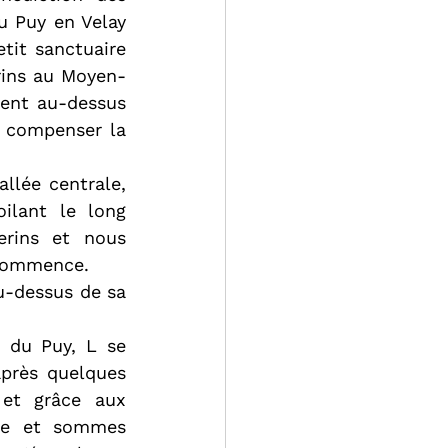
u Puy en Velay 
tit sanctuaire 
rins au Moyen-
ent au-dessus 
 compenser la 
llée centrale, 
ilant le long 
erins et nous 
 commence.
u-dessus de sa 
 du Puy, L se 
près quelques 
et grâce aux 
pe et sommes 