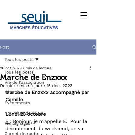
MARCHES ÉDUCATIVES
Post
Tous les posts
26 oct. 2023
7 min de lecture
Tous les posts
Marche de Enzxxx
Vie de l'association
Dernière mise à jour :
15 déc. 2023
Marche de Enzxxx accompagné par 
Médias
Camille
Évènements
Nouvelles de SEUIL
Lundi 23 octobre
E 
: Bonjour, je m’appelle E.  Pour le 
Témoignages
déroulement du week-end, on va 
Carnet de route