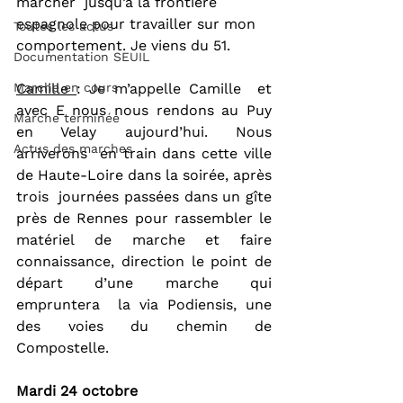
marcher  jusqu’à la frontière 
espagnole pour travailler sur mon 
Toutes les actus
comportement. Je viens du 51.
Documentation SEUIL
Marche en cours
Camille 
: Je m’appelle Camille  et 
avec E nous nous rendons au Puy 
Marche terminée
en Velay aujourd’hui. Nous 
Actus des marches
arriverons  en train dans cette ville 
de Haute-Loire dans la soirée, après 
trois  journées passées dans un gîte 
près de Rennes pour rassembler le 
matériel de marche et faire 
connaissance, direction le point de 
départ d’une marche qui 
empruntera  la via Podiensis, une 
des voies du chemin de 
Compostelle. 
Mardi 24 octobre 