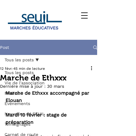
MARCHES ÉDUCATIVES
Post
Tous les posts
12 févr.
45 min de lecture
Tous les posts
Marche de Ethxxx
Vie de l'association
Dernière mise à jour :
30 mars
Marche de Ethxxx accompagné par 
Médias
Elouan
Évènements
Nouvelles de SEUIL
Mardi 10 février : stage de 
préparation
Témoignages
Carnet de route