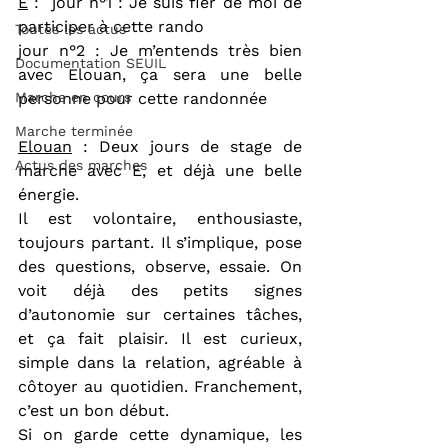
E
 :  jour n°1 : Je suis fier de moi de 
participer à cette rando
Toutes les actus
jour n°2 : Je m’entends très bien 
Documentation SEUIL
avec Elouan, ça sera une belle 
Marche en cours
personne pour cette randonnée
Marche terminée
Elouan
 : Deux jours de stage de 
Actus des marches
marche avec E, et déjà une belle 
énergie.
Il est volontaire, enthousiaste, 
toujours partant. Il s’implique, pose 
des questions, observe, essaie. On 
voit déjà des petits signes 
d’autonomie sur certaines tâches, 
et ça fait plaisir. Il est curieux, 
simple dans la relation, agréable à 
côtoyer au quotidien. Franchement, 
c’est un bon début.
Si on garde cette dynamique, les 