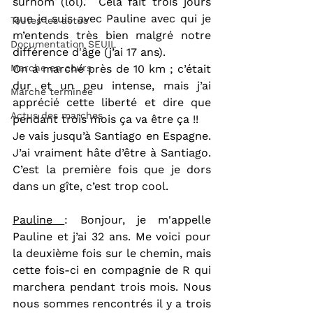
surnom (lol).  Cela fait trois jours 
que je suis avec Pauline avec qui je 
Toutes les actus
m’entends très bien malgré notre 
Documentation SEUIL
différence d'âge (j’ai 17 ans).
Marche en cours
On a marché près de 10 km ; c’était 
dur et un peu intense, mais j’ai 
Marche terminée
apprécié cette liberté et dire que 
Actus des marches
pendant trois mois ça va être ça !!
Je vais jusqu’à Santiago en Espagne. 
J’ai vraiment hâte d’être à Santiago. 
C’est la première fois que je dors 
dans un gîte, c’est trop cool.
Pauline 
: Bonjour, je m'appelle 
Pauline et j’ai 32 ans. Me voici pour 
la deuxième fois sur le chemin, mais 
cette fois-ci en compagnie de R qui 
marchera pendant trois mois. Nous 
nous sommes rencontrés il y a trois 