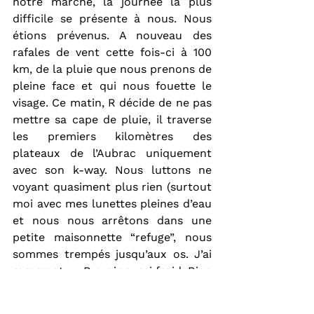
notre marche, la journée la plus 
difficile se présente à nous. Nous 
étions prévenus. A nouveau des 
rafales de vent cette fois-ci à 100 
km, de la pluie que nous prenons de 
pleine face et qui nous fouette le 
visage. Ce matin, R décide de ne pas 
mettre sa cape de pluie, il traverse 
les premiers kilomètres des 
plateaux de l’Aubrac uniquement 
avec son k-way. Nous luttons ne 
voyant quasiment plus rien (surtout 
moi avec mes lunettes pleines d’eau 
et nous nous arrêtons dans une 
petite maisonnette “refuge”, nous 
sommes trempés jusqu’aux os. J’ai 
rarement vu R avoir aussi froid. Rien 
n’y fait et ça ne se calme pas : nous 
ne pouvons plus avancer. Nous 