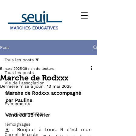
MARCHES ÉDUCATIVES
Post
Tous les posts
5 mars 2025
39 min de lecture
Tous les posts
Marche de Rodxxx
Vie de l'association
Dernière mise à jour :
13 mai 2025
Marche de Rodxxx accompagné 
Médias
par Pauline
Évènements
Nouvelles de SEUIL
Vendredi 28 février
Témoignages
R
 : Bonjour à tous. R c’est mon 
Carnet de route