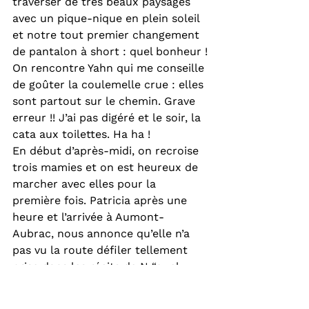
traverser de très beaux paysages 
avec un pique-nique en plein soleil 
et notre tout premier changement 
de pantalon à short : quel bonheur !
On rencontre Yahn qui me conseille 
de goûter la coulemelle crue : elles 
sont partout sur le chemin. Grave 
erreur !! J’ai pas digéré et le soir, la 
cata aux toilettes. Ha ha !
En début d’après-midi, on recroise 
trois mamies et on est heureux de 
marcher avec elles pour la 
première fois. Patricia après une 
heure et l’arrivée à Aumont-
Aubrac, nous annonce qu’elle n’a 
pas vu la route défiler tellement 
prise dans les récits de N “quel 
babel celui-là”
On découvre que pour leur 