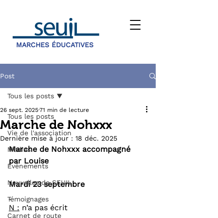
MARCHES ÉDUCATIVES
Post
Tous les posts
26 sept. 2025
71 min de lecture
Tous les posts
Marche de Nohxxx
Vie de l'association
Dernière mise à jour :
18 déc. 2025
Marche de Nohxxx accompagné 
Médias
par Louise
Évènements
Nouvelles de SEUIL
Mardi 23 septembre
Témoignages
N :
 n’a pas écrit
Carnet de route