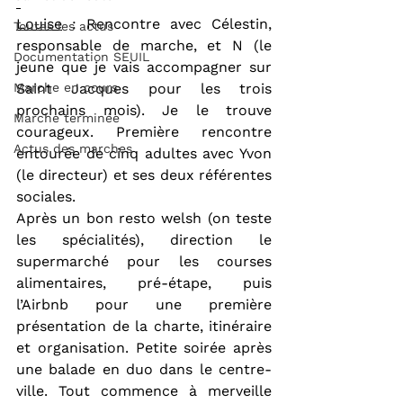
Louise
 : Rencontre avec Célestin, 
Toutes les actus
responsable de marche, et N (le 
Documentation SEUIL
jeune que je vais accompagner sur 
Marche en cours
Saint Jacques pour les trois 
prochains mois). Je le trouve 
Marche terminée
courageux. Première rencontre 
Actus des marches
entourée de cinq adultes avec Yvon 
(le directeur) et ses deux référentes 
sociales.
Après un bon resto welsh (on teste 
les spécialités), direction le 
supermarché pour les courses 
alimentaires, pré-étape, puis 
l’Airbnb pour une première 
présentation de la charte, itinéraire 
et organisation. Petite soirée après 
une balade en duo dans le centre-
ville. Tout commence à merveille 