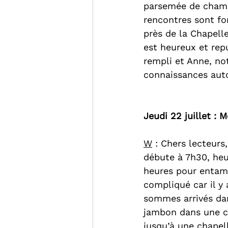
parsemée de champ
rencontres sont fo
près de la Chapelle
est heureux et rep
rempli et Anne, not
connaissances auto
Jeudi 22 juillet : M
W
 : Chers lecteurs
débute à 7h30, heu
heures pour entame
compliqué car il y
sommes arrivés dan
jambon dans une ch
jusqu’à une chapel