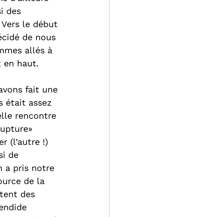
i des 
 Vers le début 
écidé de nous 
ommes allés à 
t en haut. 
avons fait une 
s était assez 
elle rencontre 
rupture» 
 (l’autre !) 
i de 
 a pris notre 
urce de la 
tent des 
lendide 