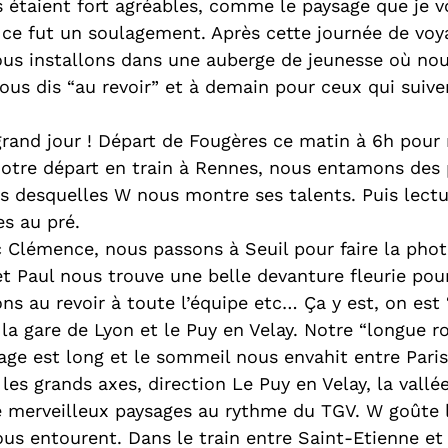
s étaient fort agréables, comme le paysage que je v
e, ce fut un soulagement. Après cette journée de voy
nous installons dans une auberge de jeunesse où nou
vous dis “au revoir” et à demain pour ceux qui suiv
 grand jour ! Départ de Fougères ce matin à 6h pour 
notre départ en train à Rennes, nous entamons des p
s desquelles W nous montre ses talents. Puis lectu
es au pré.
c Clémence, nous passons à Seuil pour faire la phot
et Paul nous trouve une belle devanture fleurie pou
ns au revoir à toute l’équipe etc… Ça y est, on est 
 la gare de Lyon et le Puy en Velay. Notre “longue r
e est long et le sommeil nous envahit entre Paris
les grands axes, direction Le Puy en Velay, la vallée
 merveilleux paysages au rythme du TGV. W goûte l
nous entourent. Dans le train entre Saint-Etienne et