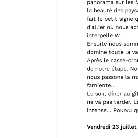
panorama sur les M
la beauté des paysa
fait le petit signe
d'allier où nous a
interpelle W.
Ensuite nous somm
domine toute la vall
Après le casse-croû
de notre étape. Nou
nous passons la maj
farniente…
Le soir, dîner au g
ne va pas tarder. L
intense… Pourvu qu
Vendredi 23 juillet