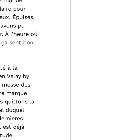
le monde. 
faire pour 
eux. Épuisés, 
 avons pu 
. À l’heure où 
 ça sent bon. 
té à la 
n Velay by 
a messe des 
ire marque 
s quittons la 
al duquel 
dernières 
 est déjà 
itude 