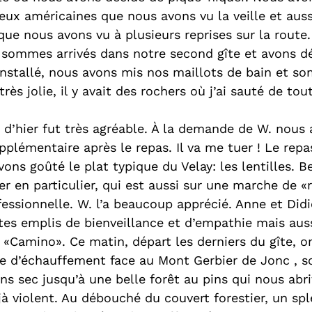
eux américaines que nous avons vu la veille et auss
ue nous avons vu à plusieurs reprises sur la route.
 sommes arrivés dans notre second gîte et avons d
 installé, nous avons mis nos maillots de bain et s
 très jolie, il y avait des rochers où j’ai sauté de tou
e d’hier fut très agréable. À la demande de W. nous 
plémentaire après le repas. Il va me tuer ! Le repa
vons goûté le plat typique du Velay: les lentilles. B
ier en particulier, qui est aussi sur une marche de «
essionnelle. W. l’a beaucoup apprécié. Anne et Didier
tes emplis de bienveillance et d’empathie mais auss
 «Camino». Ce matin, départ les derniers du gîte, on
e d’échauffement face au Mont Gerbier de Jonc , so
ns sec jusqu’à une belle forêt au pins qui nous abri
jà violent. Au débouché du couvert forestier, un sp