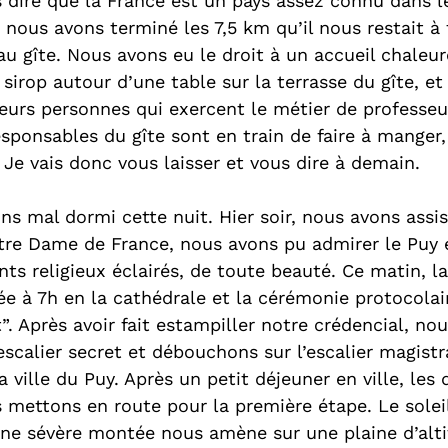
s dire que la France est un pays assez connu dans 
nous avons terminé les 7,5 km qu’il nous restait à 
au gîte. Nous avons eu le droit à un accueil chaleur
sirop autour d’une table sur la terrasse du gîte, et
eurs personnes qui exercent le métier de professeur
responsables du gîte sont en train de faire à manger,
Je vais donc vous laisser et vous dire à demain. 
ns mal dormi cette nuit. Hier soir, nous avons assis
tre Dame de France, nous avons pu admirer le Puy e
ts religieux éclairés, de toute beauté. Ce matin, l
rée à 7h en la cathédrale et la cérémonie protocola
”. Après avoir fait estampiller notre crédencial, nou
scalier secret et débouchons sur l’escalier magistr
ville du Puy. Après un petit déjeuner en ville, les 
 mettons en route pour la première étape. Le soleil
 Une sévère montée nous amène sur une plaine d’alt