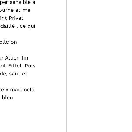
per sensible à 
tourne et me 
int Privat 
aillé , ce qui 
lle on 
Allier, fin 
t Eiffel. Puis 
de, saut et 
re » mais cela 
 bleu 