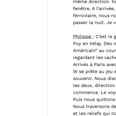
même direction. Il
fenêtre. A l’arrivé
ferroviaire, nous 
passer la nuit. Je 
Philippe 
: C’est le
Puy en Velay. Dès 
Américain” au cour
regardant les vach
Arrivés à Paris ave
W se prête au jeu 
souvenir. Nous diso
les deux, direction
commence. Le voyag
Puis nous quittons 
Nous traversons de
et les reliefs qui 