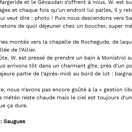
argeride et le Gévaudan s’offrent à nous. W. est su
ges et chaque fois qu’un endroit lui parles, Il y re
 qui veut dire : photo ! Puis nous descendons vers Sa
chetons de quoi déjeuner chez un boucher, super méd
es montés vers la chapelle de Rochegude, de laque
ée de l’Allier.
te, W. est pressé de prendre un bain à Monistrol sur 
s arrivons tôt dans un charmant gîte, près d’un pon
eure partie de l’après-midi au bord de lot : baigna
îte, nous n’avons pas encore goûté à la « gestion lib
a météo reste chaude mais le ciel est toujours d’un
e ça dure. 
 : Saugues