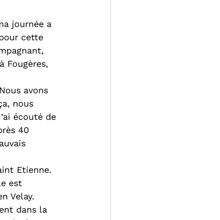
ma journée a 
pour cette 
ompagnant, 
à Fougères, 
 Nous avons 
ça, nous 
j’ai écouté de 
près 40 
auvais 
aint Etienne. 
e est 
n Velay. 
ent dans la 