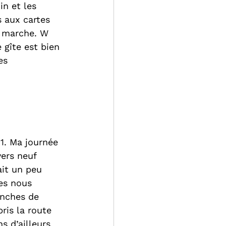
n et les 
 aux cartes 
e marche. W 
gîte est bien 
es 
1. Ma journée 
ers neuf 
it un peu 
es nous 
anches de 
ris la route 
 d’ailleurs 