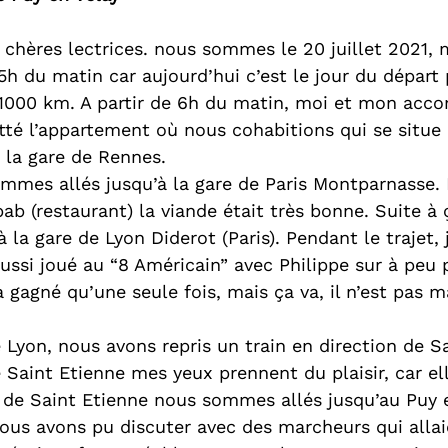
 chères lectrices. nous sommes le 20 juillet 2021, 
5h du matin car aujourd’hui c’est le jour du départ 
1000 km. A partir de 6h du matin, moi et mon acc
itté l’appartement où nous cohabitions qui se situe 
 la gare de Rennes.
mes allés jusqu’à la gare de Paris Montparnasse.
b (restaurant) la viande était très bonne. Suite à 
à la gare de Lyon Diderot (Paris). Pendant le trajet, 
aussi joué au “8 Américain” avec Philippe sur à peu 
’a gagné qu’une seule fois, mais ça va, il n’est pas m
e Lyon, nous avons repris un train en direction de S
e Saint Etienne mes yeux prennent du plaisir, car ell
 de Saint Etienne nous sommes allés jusqu’au Puy e
nous avons pu discuter avec des marcheurs qui allai