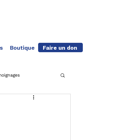
Faire un don
s
Boutique
moignages
che terminée