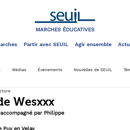
MARCHES ÉDUCATIVES
arches
Partir avec SEUIL
Agir ensemble
Actu
n
Médias
Évènements
Nouvelles de SEUIL
Té
ecture
 actus
Documentation SEUIL
Marche en cours
Mar
de Wesxxx
accompagné par Philippe
Le Puy en Velay