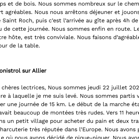
s et de bois. Nous sommes nombreux sur le chemi
rt agréables. Nous nous arrêtons déjeuner et jouons
 Saint Roch, puis c’est l’arrivée au gîte après 4h d
u de cette journée. Nous sommes enfin en route. Le 
re hôte, est très conviviale. Nous faisons d’agréabl
ur de la table. 
onistrol sur Allier
, chères lectrices, Nous sommes jeudi 22 juillet 202
re à laquelle je me suis levé. Nous sommes partis v
r une journée de 15 km. Le début de la marche éta
 avait beaucoup de montées très rudes. Vers 11 heur
s un petit village pour acheter du pain et deux tr
arcuterie très réputée dans l’Europe. Nous avons p
le où nous avons décidé de pique-niquer. Nous avons