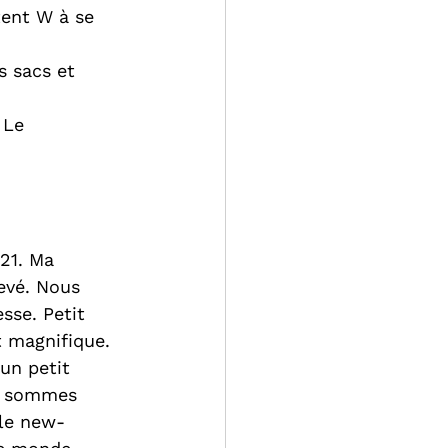
tent W à se 
s sacs et 
 Le 
21. Ma 
evé. Nous 
sse. Petit 
t magnifique. 
un petit 
us sommes 
lle new-