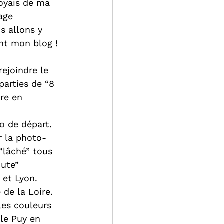
oyais de ma 
age 
s allons y 
ent mon blog !
rejoindre le 
arties de “8 
re en 
o de départ. 
r la photo-
“lâché” tous 
oute” 
 et Lyon.
 de la Loire. 
es couleurs 
 le Puy en 