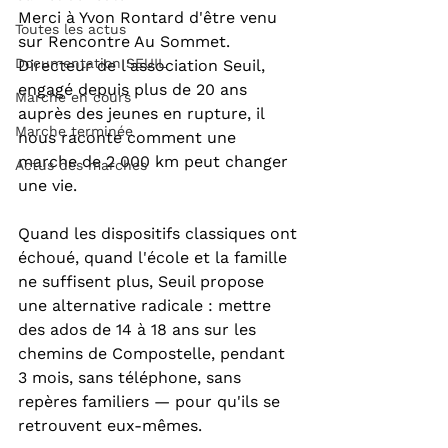
Merci à Yvon Rontard d'être venu 
Toutes les actus
sur Rencontre Au Sommet. 
Documentation SEUIL
Directeur de l'association Seuil, 
engagé depuis plus de 20 ans 
Marche en cours
auprès des jeunes en rupture, il 
Marche terminée
nous raconte comment une 
marche de 2 000 km peut changer 
Actus des marches
une vie.
Quand les dispositifs classiques ont 
échoué, quand l'école et la famille 
ne suffisent plus, Seuil propose 
une alternative radicale : mettre 
des ados de 14 à 18 ans sur les 
chemins de Compostelle, pendant 
3 mois, sans téléphone, sans 
repères familiers — pour qu'ils se 
retrouvent eux-mêmes.