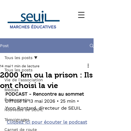
MARCHES ÉDUCATIVES
Post
Tous les posts
14 mai
1 min de lecture
Tous les posts
2000 km ou la prison : Ils
Vie de l'association
ont choisi la vie
Médias
PODCAST - Rencontre au sommet 
Évènements
Diffusé le 13 mai 2026 • 25 min • 
Yvon Rontard, directeur de SEUIL
Nouvelles de SEUIL
Témoignages
Cliquez ici pour écouter le podcast
Carnet de route