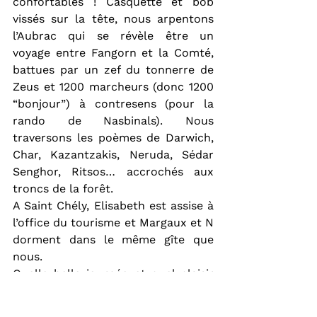
confortables ! Casquette et bob 
vissés sur la tête, nous arpentons 
l’Aubrac qui se révèle être un 
voyage entre Fangorn et la Comté, 
battues par un zef du tonnerre de 
Zeus et 1200 marcheurs (donc 1200 
“bonjour”) à contresens (pour la 
rando de Nasbinals). Nous 
traversons les poèmes de Darwich, 
Char, Kazantzakis, Neruda, Sédar 
Senghor, Ritsos… accrochés aux 
troncs de la forêt.
A Saint Chély, Elisabeth est assise à 
l’office du tourisme et Margaux et N 
dorment dans le même gîte que 
nous.
Quelle belle journée et quel plaisir 
de se reposer cet après-midi.