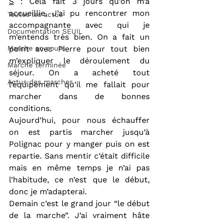
S
 : Cela fait 3 jours qu’on m’a 
accueillie. J’ai pu rencontrer mon 
Toutes les actus
accompagnante avec qui je 
Documentation SEUIL
m’entends très bien. On a fait un 
Marche en cours
point avec Pierre pour tout bien 
m’expliquer le déroulement du 
Marche terminée
séjour. On a acheté tout 
Actus des marches
l’équipement qu’il me fallait pour 
marcher dans de bonnes 
conditions.
Aujourd’hui, pour nous échauffer 
on est partis marcher jusqu’à 
Polignac pour y manger puis on est 
repartie. Sans mentir c’était difficile 
mais en même temps je n’ai pas 
l’habitude, ce n’est que le début, 
donc je m’adapterai.
Demain c’est le grand jour “le début 
de la marche”. J’ai vraiment hâte 