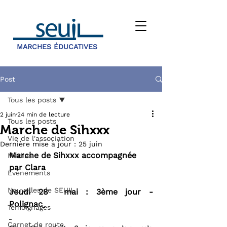
MARCHES ÉDUCATIVES
Post
Tous les posts
2 juin
24 min de lecture
Tous les posts
Marche de Sihxxx
Vie de l'association
Dernière mise à jour :
25 juin
Marche de Sihxxx accompagnée 
Médias
par Clara
Évènements
Nouvelles de SEUIL
Jeudi 28  mai : 3ème jour - 
Polignac
Témoignages
Carnet de route