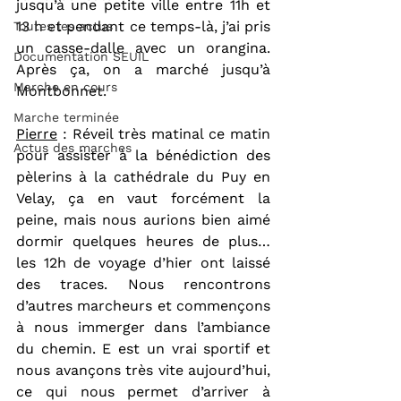
jusqu’à une petite ville entre 11h et 
13 h et pendant ce temps-là, j’ai pris 
Toutes les actus
un casse-dalle avec un orangina. 
Documentation SEUIL
Après ça, on a marché jusqu’à 
Marche en cours
Montbonnet.
Marche terminée
Pierre
 : Réveil très matinal ce matin 
Actus des marches
pour assister à la bénédiction des 
pèlerins à la cathédrale du Puy en 
Velay, ça en vaut forcément la 
peine, mais nous aurions bien aimé 
dormir quelques heures de plus… 
les 12h de voyage d’hier ont laissé 
des traces. Nous rencontrons 
d’autres marcheurs et commençons 
à nous immerger dans l’ambiance 
du chemin. E est un vrai sportif et 
nous avançons très vite aujourd’hui, 
ce qui nous permet d’arriver à 