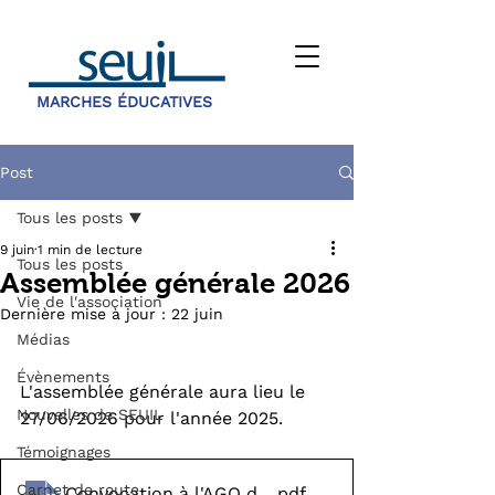
MARCHES ÉDUCATIVES
Post
Tous les posts
9 juin
1 min de lecture
Tous les posts
Assemblée générale 2026
Vie de l'association
Dernière mise à jour :
22 juin
Médias
Évènements
L'assemblée générale aura lieu le 
Nouvelles de SEUIL
27/06/2026 pour l'année 2025.
Témoignages
Carnet de route
Convocation à l'AGO du 27 juin 2026
.pdf