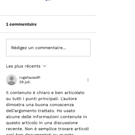
1 commentaire
2000 km ou la prison :
Que font les je
Rédigez un commentaire...
Ils ont choisi la vie
Seuil après leu
?
Les plus récents
rugahazas91
29 juil.
Il contenuto è chiaro e ben articolato 
su tutti i punti principali. L'autore 
dimostra una buona conoscenza 
dell'argomento trattato. Ho usato 
alcune delle informazioni contenute in 
questo articolo in una discussione 
recente. Non è semplice trovare articoli 
così ben documentati su questo 