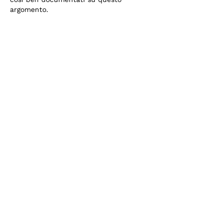
argomento.
J'aime
Répondre